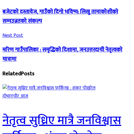
बजेटको दस्तावेज, गाउँको दिगो भविष्य: लिखु तामाकोशीको
सम्मउन्नतको संकल्प
Next Post
मरिण गाउँपालिका : समृद्धिको दिशामा, जनउत्तरदायी नेतृत्वको
यात्रामा
Related
Posts
दाेभानचाैर आज
नेतृत्व सुध्रिए मात्रै जनविश्वास