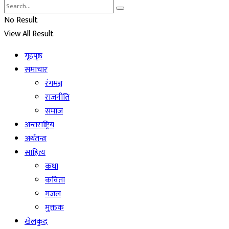
No Result
View All Result
गृहपृष्ठ
समाचार
रंगमञ्च
राजनीति
समाज
अन्तराष्ट्रिय
अर्थतन्त्र
साहित्य
कथा
कविता
गजल
मुक्तक
खेलकुद