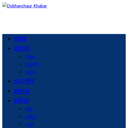
गृहपृष्ठ
समाचार
रंगमञ्च
राजनीति
समाज
अन्तराष्ट्रिय
अर्थतन्त्र
साहित्य
कथा
कविता
गजल