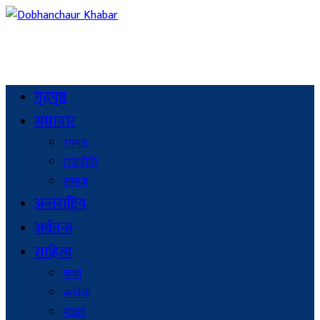
गृहपृष्ठ
समाचार
रंगमञ्च
राजनीति
समाज
अन्तराष्ट्रिय
अर्थतन्त्र
साहित्य
कथा
कविता
गजल