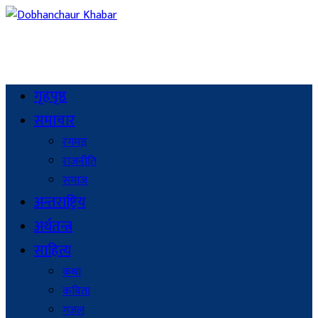
गृहपृष्ठ
समाचार
रंगमञ्च
राजनीति
समाज
अन्तराष्ट्रिय
अर्थतन्त्र
साहित्य
कथा
कविता
गजल