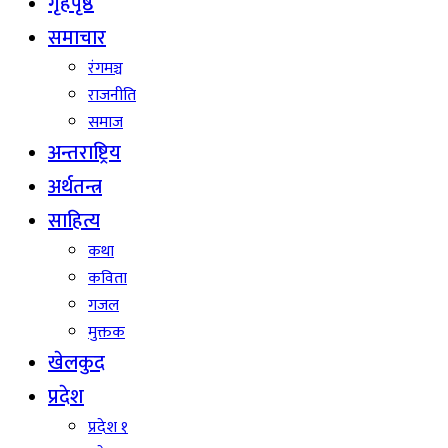
गृहपृष्ठ
समाचार
रंगमञ्च
राजनीति
समाज
अन्तराष्ट्रिय
अर्थतन्त्र
साहित्य
कथा
कविता
गजल
मुक्तक
खेलकुद
प्रदेश
प्रदेश १