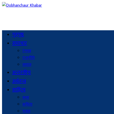
गृहपृष्ठ
समाचार
रंगमञ्च
राजनीति
समाज
अन्तराष्ट्रिय
अर्थतन्त्र
साहित्य
कथा
कविता
गजल