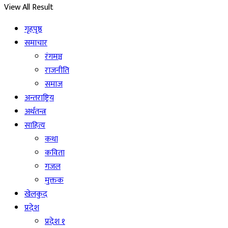
View All Result
गृहपृष्ठ
समाचार
रंगमञ्च
राजनीति
समाज
अन्तराष्ट्रिय
अर्थतन्त्र
साहित्य
कथा
कविता
गजल
मुक्तक
खेलकुद
प्रदेश
प्रदेश १