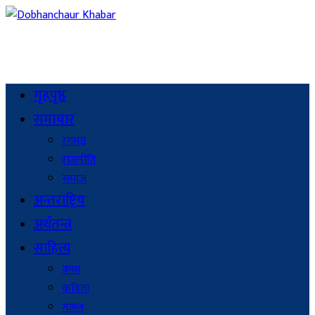
गृहपृष्ठ
समाचार
रंगमञ्च
राजनीति
समाज
अन्तराष्ट्रिय
अर्थतन्त्र
साहित्य
कथा
कविता
गजल