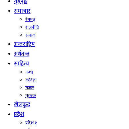
गृहपृष्ठ
समाचार
रंगमञ्च
राजनीति
समाज
अन्तराष्ट्रिय
अर्थतन्त्र
साहित्य
कथा
कविता
गजल
मुक्तक
खेलकुद
प्रदेश
प्रदेश १