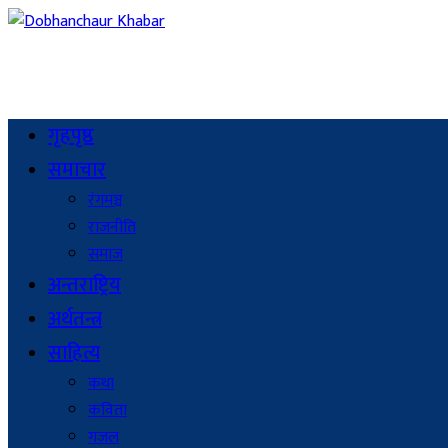
गृहपृष्ठ
समाचार
रंगमञ्च
राजनीति
समाज
अन्तराष्ट्रिय
अर्थतन्त्र
साहित्य
कथा
कविता
गजल