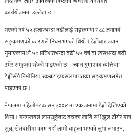
निदानका लागि आवश्यक किटको व्यवस्था गर्नेसमेत
कार्ययोजनमा उल्लेख छ ।
गएकाे वर्ष ५५ हजारभन्दा बढीलाई सङ्क्रमण र ८८ जनाको
सङ्क्रमणको कारणले निधन भएको थियो । डेङ्गीबाट ज्यान
गुमाएकामध्ये ५० प्रतिशतभन्दा बढी ५५ वर्ष वा त्यसभन्दा बढी
उमेर समूहका रहेको पाइएको छ । ज्यान गुमाएका व्यक्तिमा
डेङ्गीसँगै निमोनिया, स्क्रबटाइफसलगायतका सङ्क्रमणसमेत
पाइएको छ ।
नेपालमा पहिलोपटक सन् २००४ मा एक जनामा डेङ्गी देखिएको
थियो । मन्त्रालयले लामखुट्टेबाट बच्नका लागि सधैँ झुल टाँगेर मात्र
सुत्न, खेतबारीमा काम गर्दा लामो बाहुला भएको लुगा लगाउन,