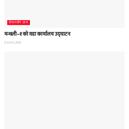
दाेभानचाैर आज
मन्थली–१ को वडा कार्यालय उद्घाटन
JULY 8, 2026