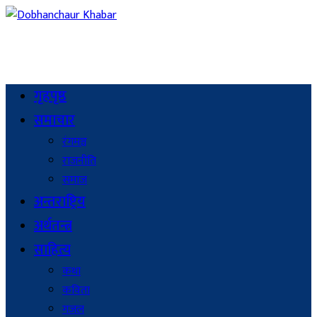
गृहपृष्ठ
समाचार
रंगमञ्च
राजनीति
समाज
अन्तराष्ट्रिय
अर्थतन्त्र
साहित्य
कथा
कविता
गजल