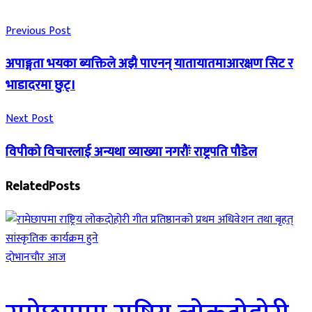
Previous Post
अपाङ्गता भयका ब्यक्तिले अझै पाएनन् यातायातमाआरक्षण सिट र
भाडादरमा छुट्।
Next Post
विपीको विचारलाई अन्यथा व्याख्या नगरौंः राष्ट्रपति पौडेल
Related
Posts
दाेभानचाैर आज