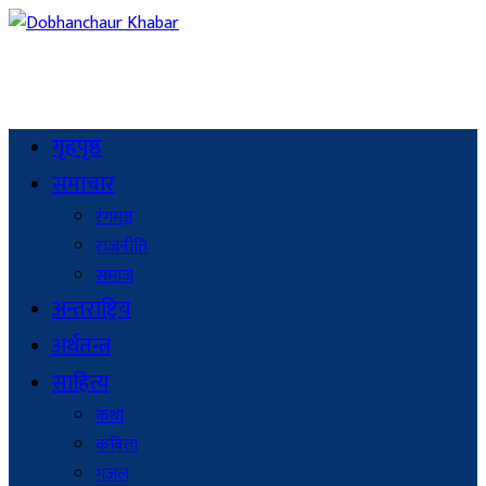
गृहपृष्ठ
समाचार
रंगमञ्च
राजनीति
समाज
अन्तराष्ट्रिय
अर्थतन्त्र
साहित्य
कथा
कविता
गजल