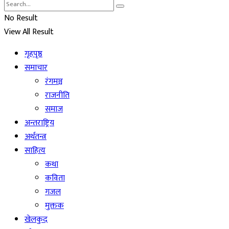
No Result
View All Result
गृहपृष्ठ
समाचार
रंगमञ्च
राजनीति
समाज
अन्तराष्ट्रिय
अर्थतन्त्र
साहित्य
कथा
कविता
गजल
मुक्तक
खेलकुद