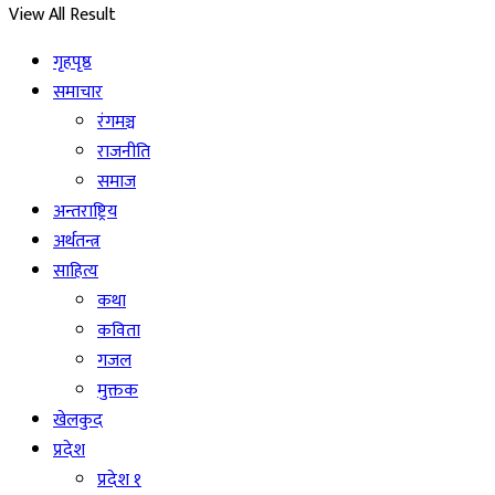
View All Result
गृहपृष्ठ
समाचार
रंगमञ्च
राजनीति
समाज
अन्तराष्ट्रिय
अर्थतन्त्र
साहित्य
कथा
कविता
गजल
मुक्तक
खेलकुद
प्रदेश
प्रदेश १