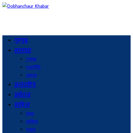
गृहपृष्ठ
समाचार
रंगमञ्च
राजनीति
समाज
अन्तराष्ट्रिय
अर्थतन्त्र
साहित्य
कथा
कविता
गजल