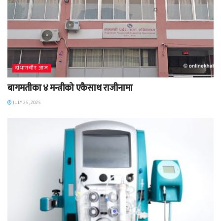
दाेभानचाैर आज
बागमतीका ४ मन्त्रीको एकैसाथ राजीनामा
JULY 25, 2025