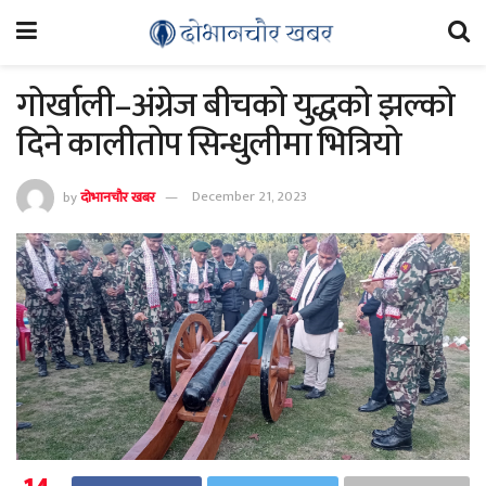
गोर्खाली–अंग्रेज बीचको युद्धको झल्को
दिने कालीतोप सिन्धुलीमा भित्रियो
by
दोभानचौर खबर
December 21, 2023