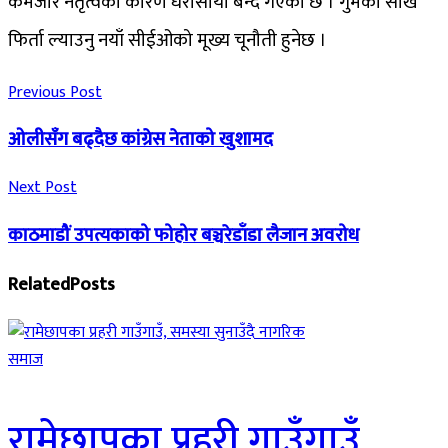
कमजोर नेतृत्वका कारण धरासायी बन्दै गएको छ । गुमेको साख
फिर्ता ल्याउनु नयाँ सीईओको मूख्य चूनौती हुनेछ ।
Previous Post
ओलीसँग बढ्दैछ कांग्रेस नेताको खुशामद
Next Post
काठमाडौं उपत्यकाको फोहोर बञ्चरेडाँडा लैजान अवरोध
Related
Posts
समाज
रामेछापका प्रहरी गाउँगाउँ,