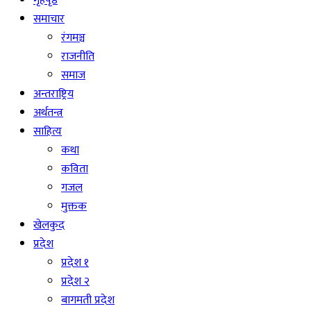
गृहपृष्ठ
समाचार
रंगमञ्च
राजनीति
समाज
अन्तराष्ट्रिय
अर्थतन्त्र
साहित्य
कथा
कविता
गजल
मुक्तक
खेलकुद
प्रदेश
प्रदेश १
प्रदेश २
बागमती प्रदेश