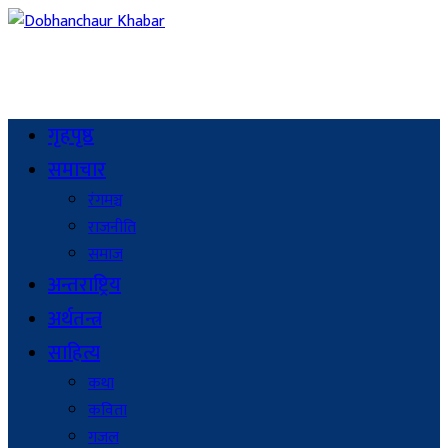
गृहपृष्ठ
समाचार
रंगमञ्च
राजनीति
समाज
अन्तराष्ट्रिय
अर्थतन्त्र
साहित्य
कथा
कविता
गजल