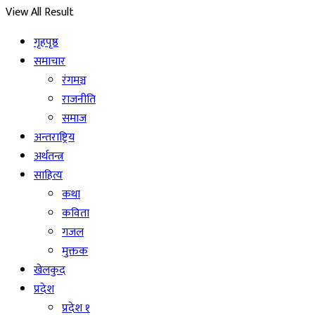
View All Result
गृहपृष्ठ
समाचार
रंगमञ्च
राजनीति
समाज
अन्तराष्ट्रिय
अर्थतन्त्र
साहित्य
कथा
कविता
गजल
मुक्तक
खेलकुद
प्रदेश
प्रदेश १