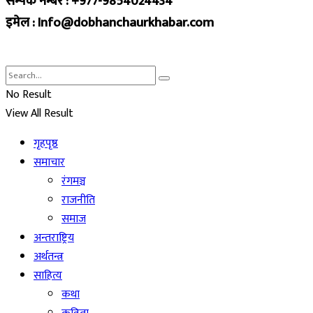
सम्पर्क नम्बर : +977-9854024434
इमेल : Info@dobhanchaurkhabar.com
No Result
View All Result
गृहपृष्ठ
समाचार
रंगमञ्च
राजनीति
समाज
अन्तराष्ट्रिय
अर्थतन्त्र
साहित्य
कथा