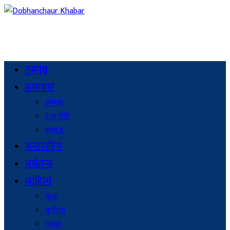
गृहपृष्ठ
समाचार
रंगमञ्च
राजनीति
समाज
अन्तराष्ट्रिय
अर्थतन्त्र
साहित्य
कथा
कविता
गजल