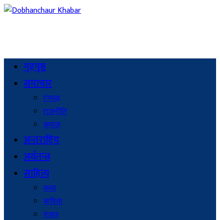
गृहपृष्ठ
समाचार
रंगमञ्च
राजनीति
समाज
अन्तराष्ट्रिय
अर्थतन्त्र
साहित्य
कथा
कविता
गजल