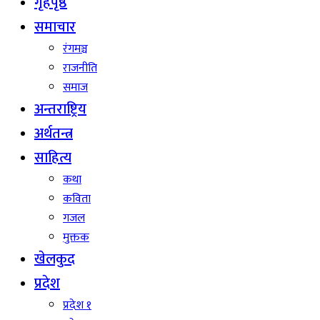
गृहपृष्ठ
समाचार
रंगमञ्च
राजनीति
समाज
अन्तराष्ट्रिय
अर्थतन्त्र
साहित्य
कथा
कविता
गजल
मुक्तक
खेलकुद
प्रदेश
प्रदेश १