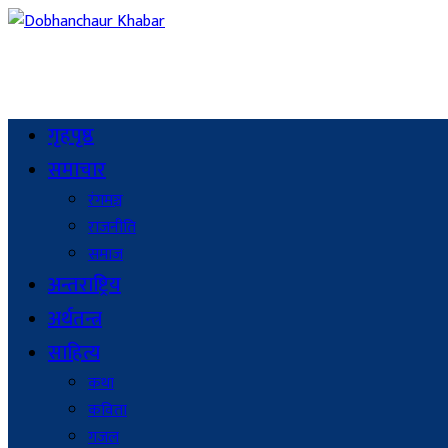
गृहपृष्ठ
समाचार
रंगमञ्च
राजनीति
समाज
अन्तराष्ट्रिय
अर्थतन्त्र
साहित्य
कथा
कविता
गजल