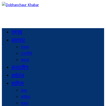
गृहपृष्ठ
समाचार
रंगमञ्च
राजनीति
समाज
अन्तराष्ट्रिय
अर्थतन्त्र
साहित्य
कथा
कविता
गजल