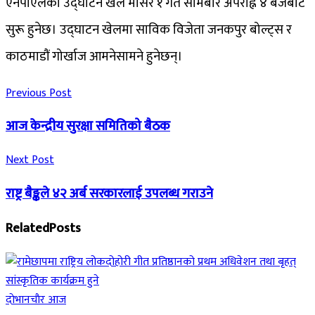
एनपीएलको उद्घाटन खेल मंसिर १ गते सोमबार अपराह्न ४ बजेबाट
सुरू हुनेछ। उद्घाटन खेलमा साविक विजेता जनकपुर बोल्ट्स र
काठमाडौं गोर्खाज आमनेसामने हुनेछन्।
Previous Post
आज केन्द्रीय सुरक्षा समितिको बैठक
Next Post
राष्ट्र बैङ्कले ४२ अर्ब सरकारलाई उपलब्ध गराउने
Related
Posts
दाेभानचाैर आज