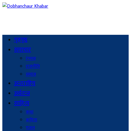
गृहपृष्ठ
समाचार
रंगमञ्च
राजनीति
समाज
अन्तराष्ट्रिय
अर्थतन्त्र
साहित्य
कथा
कविता
गजल