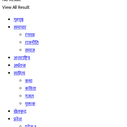
View All Result
गृहपृष्ठ
समाचार
रंगमञ्च
राजनीति
समाज
अन्तराष्ट्रिय
अर्थतन्त्र
साहित्य
कथा
कविता
गजल
मुक्तक
खेलकुद
प्रदेश
प्रदेश १