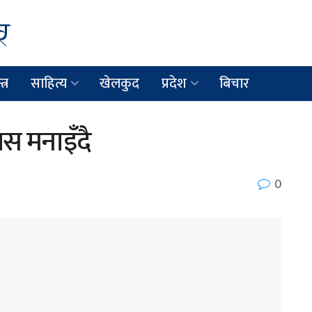
त्र
साहित्य
खेलकुद
प्रदेश
बिचार
वस मनाइँदै
0