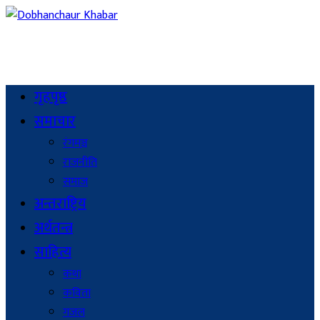
गृहपृष्ठ
समाचार
रंगमञ्च
राजनीति
समाज
अन्तराष्ट्रिय
अर्थतन्त्र
साहित्य
कथा
कविता
गजल