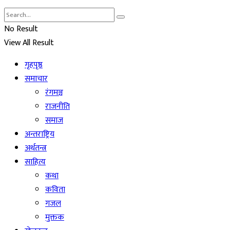
No Result
View All Result
गृहपृष्ठ
समाचार
रंगमञ्च
राजनीति
समाज
अन्तराष्ट्रिय
अर्थतन्त्र
साहित्य
कथा
कविता
गजल
मुक्तक