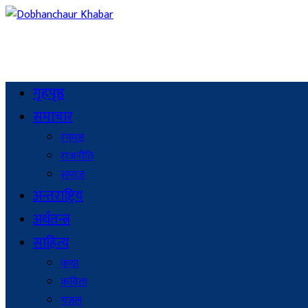
गृहपृष्ठ
समाचार
रंगमञ्च
राजनीति
समाज
अन्तराष्ट्रिय
अर्थतन्त्र
साहित्य
कथा
कविता
गजल