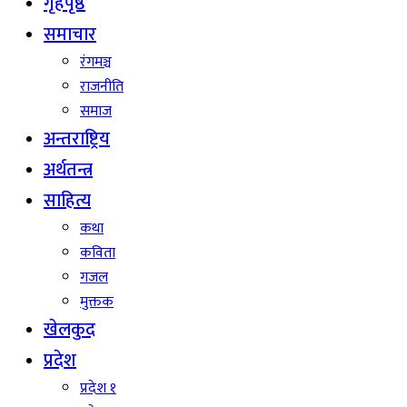
गृहपृष्ठ
समाचार
रंगमञ्च
राजनीति
समाज
अन्तराष्ट्रिय
अर्थतन्त्र
साहित्य
कथा
कविता
गजल
मुक्तक
खेलकुद
प्रदेश
प्रदेश १