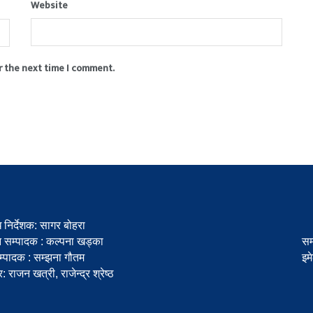
Website
r the next time I comment.
ध निर्देशक: सागर बोहरा
न सम्पादक : कल्पना खड्का
सम
्पादक : सम्झना गौतम
इम
टर: राजन खत्री, राजेन्द्र श्रेष्ठ