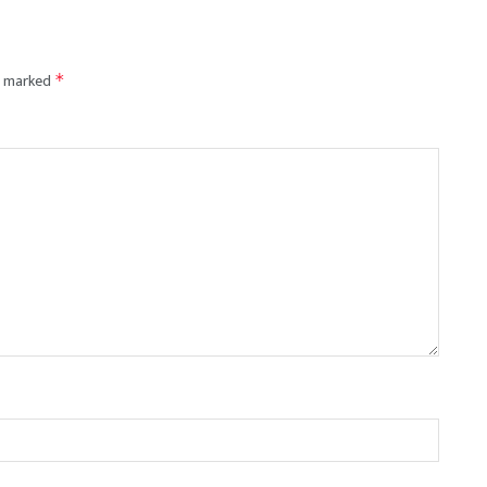
re marked
*