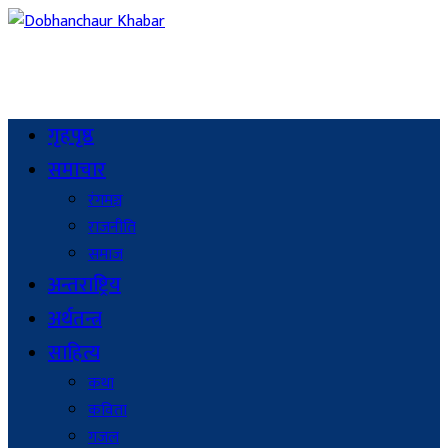
गृहपृष्ठ
समाचार
रंगमञ्च
राजनीति
समाज
अन्तराष्ट्रिय
अर्थतन्त्र
साहित्य
कथा
कविता
गजल