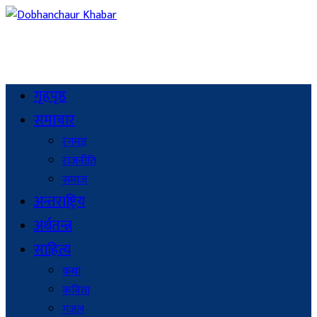
गृहपृष्ठ
समाचार
रंगमञ्च
राजनीति
समाज
अन्तराष्ट्रिय
अर्थतन्त्र
साहित्य
कथा
कविता
गजल