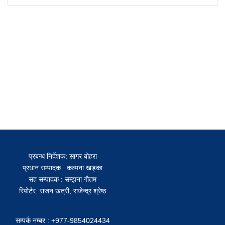
प्रबन्ध निर्देशक: सागर बोहरा
प्रधान सम्पादक : कल्पना खड्का
सह सम्पादक : सम्झना गौतम
रिपोर्टर: राजन खत्री, राजेन्द्र श्रेष्ठ
सम्पर्क नम्बर : +977-9854024434