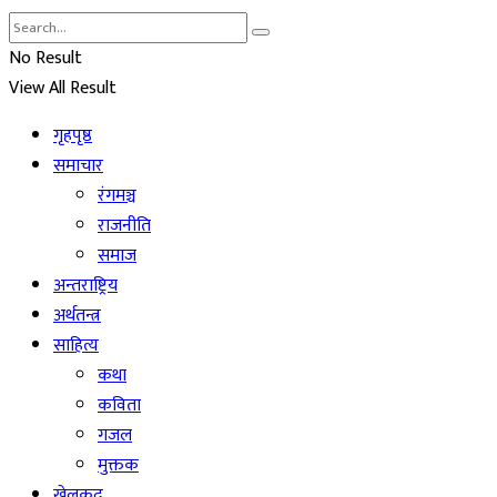
No Result
View All Result
गृहपृष्ठ
समाचार
रंगमञ्च
राजनीति
समाज
अन्तराष्ट्रिय
अर्थतन्त्र
साहित्य
कथा
कविता
गजल
मुक्तक
खेलकुद