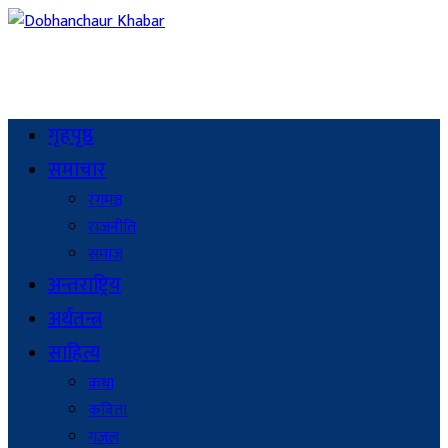
गृहपृष्ठ
समाचार
रंगमञ्च
राजनीति
समाज
अन्तराष्ट्रिय
अर्थतन्त्र
साहित्य
कथा
कविता
गजल