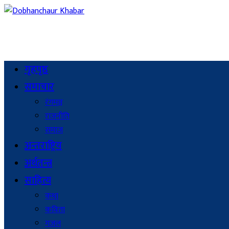
गृहपृष्ठ
समाचार
रंगमञ्च
राजनीति
समाज
अन्तराष्ट्रिय
अर्थतन्त्र
साहित्य
कथा
कविता
गजल