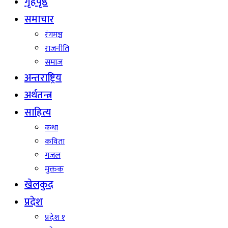
गृहपृष्ठ
समाचार
रंगमञ्च
राजनीति
समाज
अन्तराष्ट्रिय
अर्थतन्त्र
साहित्य
कथा
कविता
गजल
मुक्तक
खेलकुद
प्रदेश
प्रदेश १