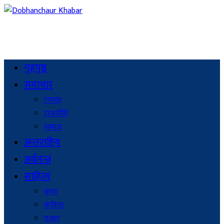
गृहपृष्ठ
समाचार
रंगमञ्च
राजनीति
समाज
अन्तराष्ट्रिय
अर्थतन्त्र
साहित्य
कथा
कविता
गजल