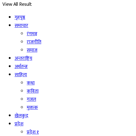
View All Result
गृहपृष्ठ
समाचार
रंगमञ्च
राजनीति
समाज
अन्तराष्ट्रिय
अर्थतन्त्र
साहित्य
कथा
कविता
गजल
मुक्तक
खेलकुद
प्रदेश
प्रदेश १