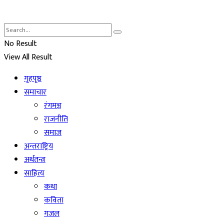
No Result
View All Result
गृहपृष्ठ
समाचार
रंगमञ्च
राजनीति
समाज
अन्तराष्ट्रिय
अर्थतन्त्र
साहित्य
कथा
कविता
गजल