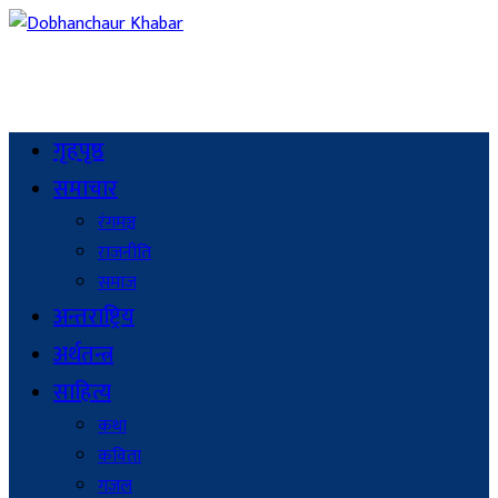
गृहपृष्ठ
समाचार
रंगमञ्च
राजनीति
समाज
अन्तराष्ट्रिय
अर्थतन्त्र
साहित्य
कथा
कविता
गजल