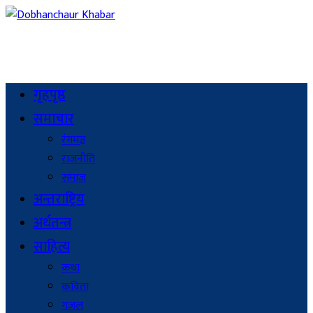
गृहपृष्ठ
समाचार
रंगमञ्च
राजनीति
समाज
अन्तराष्ट्रिय
अर्थतन्त्र
साहित्य
कथा
कविता
गजल