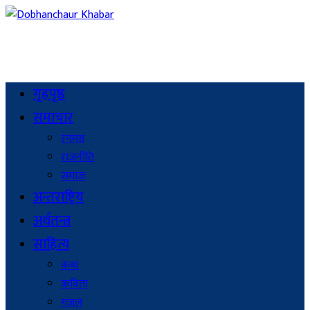
गृहपृष्ठ
समाचार
रंगमञ्च
राजनीति
समाज
अन्तराष्ट्रिय
अर्थतन्त्र
साहित्य
कथा
कविता
गजल