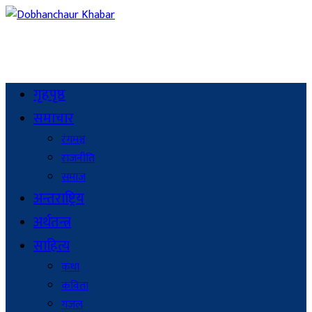
गृहपृष्ठ
समाचार
रंगमञ्च
राजनीति
समाज
अन्तराष्ट्रिय
अर्थतन्त्र
साहित्य
कथा
कविता
गजल